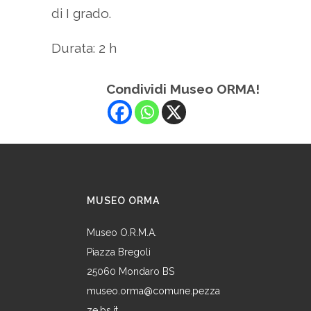
di I grado.
Durata: 2 h
Condividi Museo ORMA!
MUSEO ORMA
Museo O.R.M.A.
Piazza Bregoli
25060 Mondaro BS
museo.orma@comune.pezza
ze.bs.it